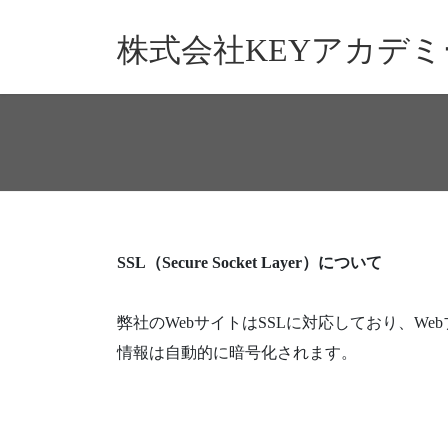
コ
ナ
ン
ビ
株式会社KEYアカデミ
テ
ゲ
ン
ー
ツ
シ
へ
ョ
ス
ン
キ
に
ッ
移
プ
動
SSL（Secure Socket Layer）について
弊社のWebサイトはSSLに対応しており、W
情報は自動的に暗号化されます。