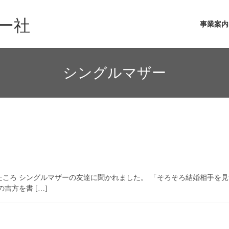
ー社
事業案内
シングルマザー
ころ シングルマザーの友達に聞かれました。 「そろそろ結婚相手を見
吉方を書 […]