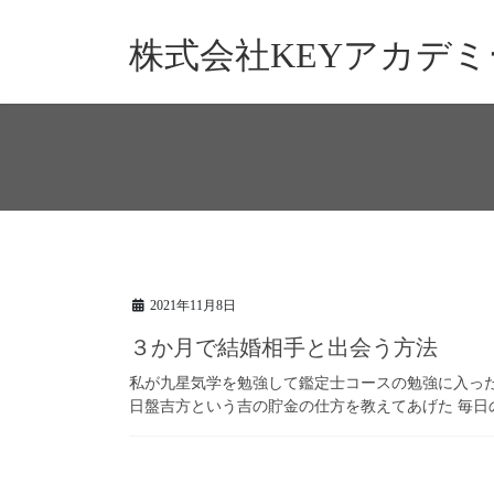
コ
ナ
ン
ビ
株式会社KEYアカデミ
テ
ゲ
ン
ー
ツ
シ
へ
ョ
ス
ン
キ
に
ッ
移
プ
動
2021年11月8日
３か月で結婚相手と出会う方法
私が九星気学を勉強して鑑定士コースの勉強に入った
日盤吉方という吉の貯金の仕方を教えてあげた 毎日の