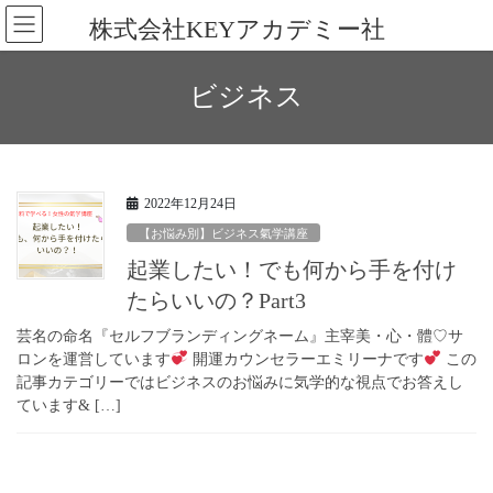
コ
ナ
株式会社KEYアカデミー社
ン
ビ
テ
ゲ
ン
ー
ビジネス
ツ
シ
へ
ョ
ス
ン
キ
に
ッ
移
2022年12月24日
プ
動
【お悩み別】ビジネス氣学講座
起業したい！でも何から手を付け
たらいいの？Part3
芸名の命名『セルフブランディングネーム』主宰美・心・體♡サ
ロンを運営しています
開運カウンセラーエミリーナです
この
記事カテゴリーではビジネスのお悩みに気学的な視点でお答えし
ています& […]