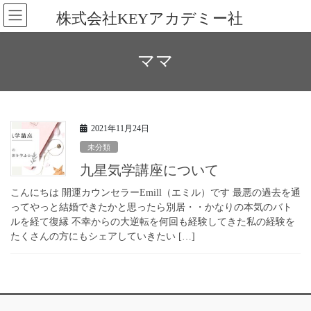
コ
ナ
株式会社KEYアカデミー社
ン
ビ
テ
ゲ
ン
ー
ママ
ツ
シ
へ
ョ
ス
ン
キ
に
ッ
移
2021年11月24日
プ
動
未分類
九星気学講座について
こんにちは 開運カウンセラーEmill（エミル）です 最悪の過去を通
ってやっと結婚できたかと思ったら別居・・かなりの本気のバト
ルを経て復縁 不幸からの大逆転を何回も経験してきた私の経験を
たくさんの方にもシェアしていきたい […]