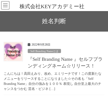
コ
ナ
株式会社KEYアカデミー社
ン
ビ
テ
ゲ
ン
ー
姓名判断
ツ
シ
へ
ョ
ス
ン
キ
に
ッ
移
2022年9月28日
プ
動
Self Branding Nameとは
『Self Branding Name 』セルフブラ
ンディングネーム☆リリース！
こんにちは！高田えみり、改め、エミリーナです！この度新たな
メニューをリリースすることになりました☆その名も「Self
Branding Name」自分の強みを１００％ 表現し 自分至上最大のチ
ャンスをつかむ 芸名・ビジネ […]