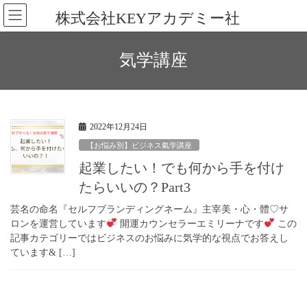
コ
ナ
株式会社KEYアカデミー社
ン
ビ
テ
ゲ
ン
ー
気学講座
ツ
シ
へ
ョ
ス
ン
キ
に
ッ
移
2022年12月24日
プ
動
【お悩み別】ビジネス氣学講座
起業したい！でも何から手を付け
たらいいの？Part3
芸名の命名『セルフブランディングネーム』主宰美・心・體♡サ
ロンを運営しています
開運カウンセラーエミリーナです
この
記事カテゴリーではビジネスのお悩みに気学的な視点でお答えし
ています& […]