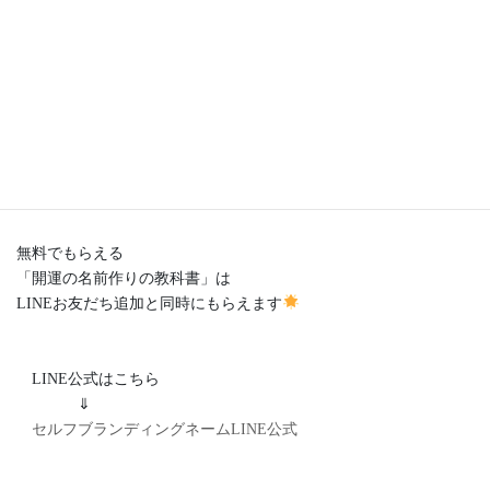
サロンのイベント情報
はこちらから
⇓
サロンイベント
２．
芸名の命名＆開運サポート
は
こちらのブログにて発信
無料でもらえる
「開運の名前作りの教科書」は
LINEお友だち追加と同時にもらえます
LINE公式はこちら
⇓
セルフブランディングネームLINE公式