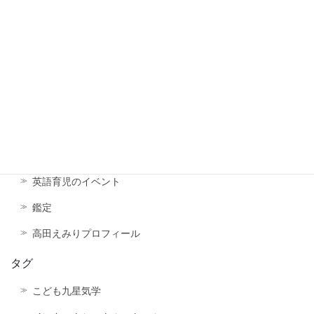
こどもを英語ペラペラにする！
カナダ親子留学
サロンイベント
主宰者プロフィール
姓名鑑定（姓名判断）を学ぶ
未分類
社会運勢学の効果
英語育児のイベント
鑑定
高田えみりプロフィール
タグ
こども九星気学